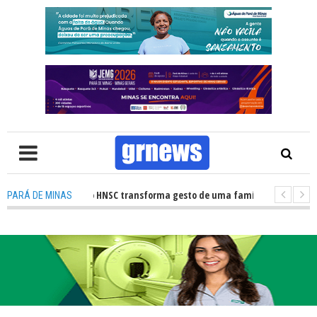
ação de órgãos no HNSC transforma gesto de uma família em esperança pa
PARÁ DE MINAS
WS TV: Câmara Municipal retomará reuniões e temas polêmicos prometem