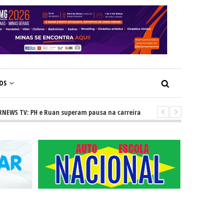
ÇOS
TV: PH e Ruan superam pausa na carreira e vivem ascensão no cenário se