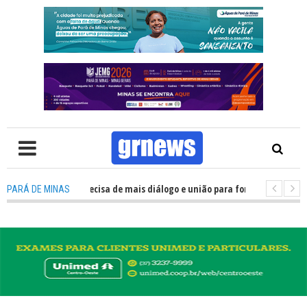
 TV: Política precisa de mais diálogo e união para fortalecer Minas e Pará
PARÁ DE MINAS
ntação nos alojamentos do JEMG em Pará de Minas une nutrição, acolhimen