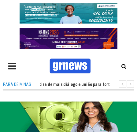
: Política precisa de mais diálogo e união para fortalecer Minas e Pará de
PARÁ DE MINAS
ão nos alojamentos do JEMG em Pará de Minas une nutrição, acolhimento 