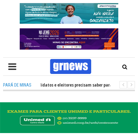
 TV: O que candidatos e eleitores precisam saber para não ter problemas n
PARÁ DE MINAS
026 transforma Pará de Minas na capital mineira do esporte estudantil