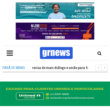
WS TV: Política precisa de mais diálogo e união para fortalecer Minas e Pa
PARÁ DE MINAS
entação nos alojamentos do JEMG em Pará de Minas une nutrição, acolhim