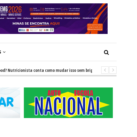
S
utricionista conta como mudar isso sem brigas
-
GRNEWS TV: Descubra