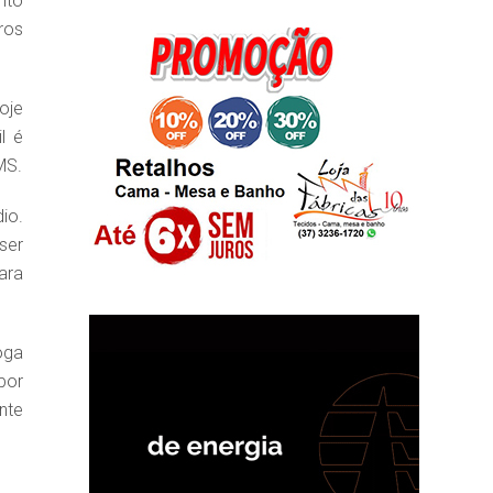
nto
ros
oje
l é
MS.
io.
ser
ara
oga
por
nte