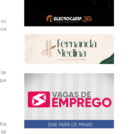
 no
soa
 de
que
ria
 de