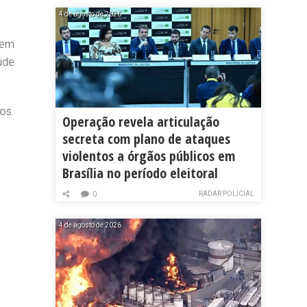
4 de agosto de 2026
vem
úde
os.
Operação revela articulação
secreta com plano de ataques
violentos a órgãos públicos em
Brasília no período eleitoral
RADAR POLICIAL
0
4 de agosto de 2026