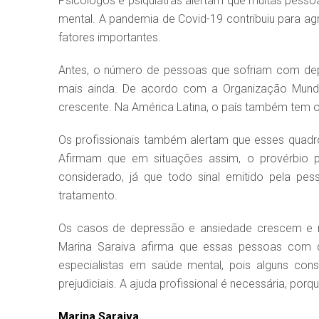
Psicólogos e psiquiatras alertam que muitas pess
mental. A pandemia de Covid-19 contribuiu para agr
fatores importantes.
Antes, o número de pessoas que sofriam com dep
mais ainda. De acordo com a Organização Mundi
crescente. Na América Latina, o país também tem
Os profissionais também alertam que esses quadr
Afirmam que em situações assim, o provérbio 
considerado, já que todo sinal emitido pela pe
tratamento.
Os casos de depressão e ansiedade crescem e 
Marina Saraiva afirma que essas pessoas com qu
especialistas em saúde mental, pois alguns co
prejudiciais. A ajuda profissional é necessária, po
Marina Saraiva