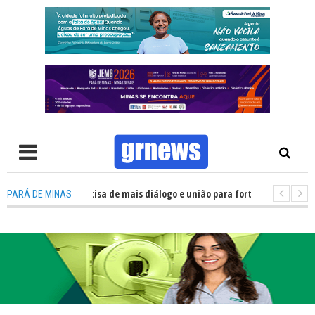
V: Política precisa de mais diálogo e união para fortalecer Minas e Pará d
PARÁ DE MINAS
ação nos alojamentos do JEMG em Pará de Minas une nutrição, acolhimento