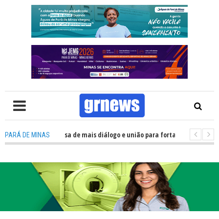
V: Política precisa de mais diálogo e união para fortalecer Minas e Pará de
PARÁ DE MINAS
ção nos alojamentos do JEMG em Pará de Minas une nutrição, acolhimento