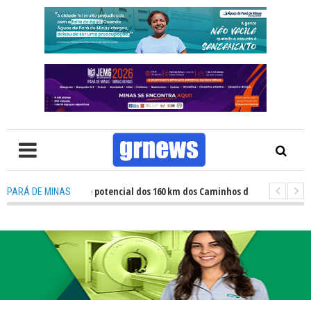
 revelam grande potencial dos 160 km dos Caminhos do Padre Libério. Rota
PARÁ DE MINAS
zação revela avanços e desafios na inclusão nas escolas de Pará de Minas, 