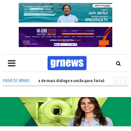
 Política precisa de mais diálogo e união para fortalecer Minas e Pará de 
PARÁ DE MINAS
o nos alojamentos do JEMG em Pará de Minas une nutrição, acolhimento e