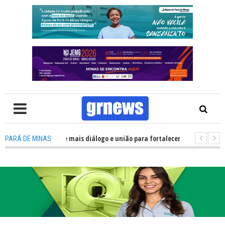
lítica precisa de mais diálogo e união para fortalecer Minas e Pará de Min
PARÁ DE MINAS
os alojamentos do JEMG em Pará de Minas une nutrição, acolhimento e en