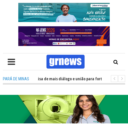
TV: Política precisa de mais diálogo e união para fortalecer Minas e Pará 
PARÁ DE MINAS
ação nos alojamentos do JEMG em Pará de Minas une nutrição, acolhiment