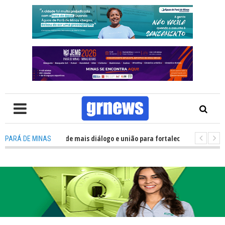
olítica precisa de mais diálogo e união para fortalecer Minas e Pará de Mi
PARÁ DE MINAS
nos alojamentos do JEMG em Pará de Minas une nutrição, acolhimento e e