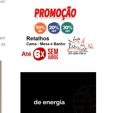
são
que
 da