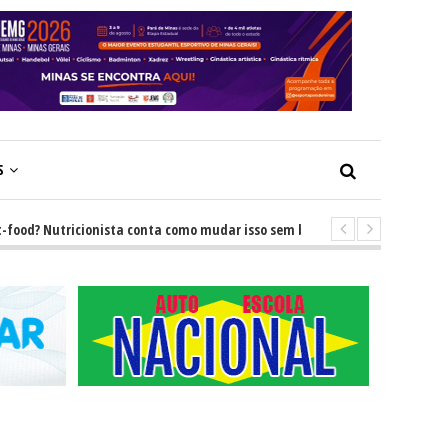
S
 Nutricionista conta como mudar isso sem brigas
-
GRNEWS TV: Descub