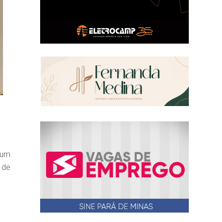
 um
 de