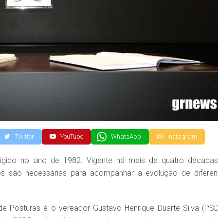
Twitter
YouTube
WhatsApp
Instagram
igido no ano de 1982. Vigente há mais de quatro décadas
s são necessárias para acompanhar a evolução de diferen
 Posturas é o vereador Gustavo Henrique Duarte Silva (PSD