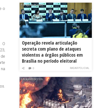
4 de agosto de 2026
e o
Operação revela articulação
. O
secreta com plano de ataques
23,
violentos a órgãos públicos em
 de
Brasília no período eleitoral
rte
 na
RADAR POLICIAL
0
4 de agosto de 2026
os.