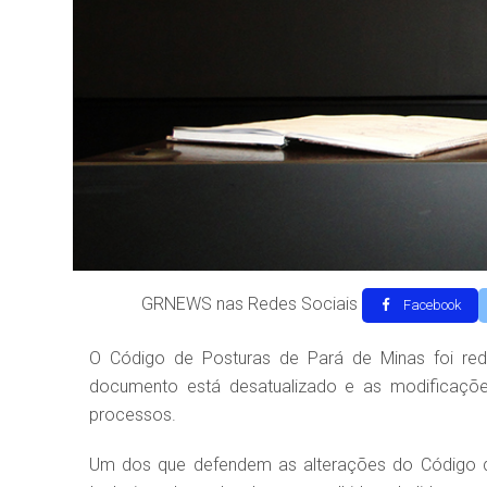
GRNEWS nas Redes Sociais
Facebook
O Código de Posturas de Pará de Minas foi red
documento está desatualizado e as modificaçõe
processos.
Um dos que defendem as alterações do Código de