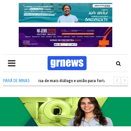
V: Política precisa de mais diálogo e união para fortalecer Minas e Pará d
PARÁ DE MINAS
ção nos alojamentos do JEMG em Pará de Minas une nutrição, acolhimento