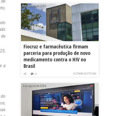
 de
6 de agosto de 2026
to,
elo
ado
 de
Fiocruz e farmacêutica firmam
23,
parceria para produção de novo
medicamento contra o HIV no
Brasil
e a
ÚLTIMAS NOTÍCIAS
0
6 de agosto de 2026
 do
os,
bas