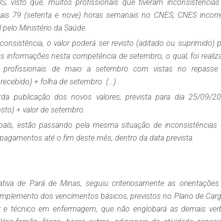
 visto que, muitos profissionais que tiveram inconsistências
ais 79 (setenta e nove) horas semanais no CNES, CNES incorre
 pelo Ministério da Saúde.
onsistência, o valor poderá ser revisto (aditado ou suprimido) p
as informações nesta competência de setembro, o qual, foi realiz
 profissionais de maio a setembro com vistas no repasse
ecebido) + folha de setembro. (…)
rda publicação dos novos valores, prevista para dia 25/09/20
sto) + valor de setembro.
país, estão passando pela mesma situação de inconsistências 
s pagamentos até o fim deste mês, dentro da data prevista.
tiva de Pará de Minas, seguiu criteriosamente as orientações
complemento dos vencimentos básicos, previstos no Plano de Carg
iar e técnico em enfermagem, que não englobará as demais ver