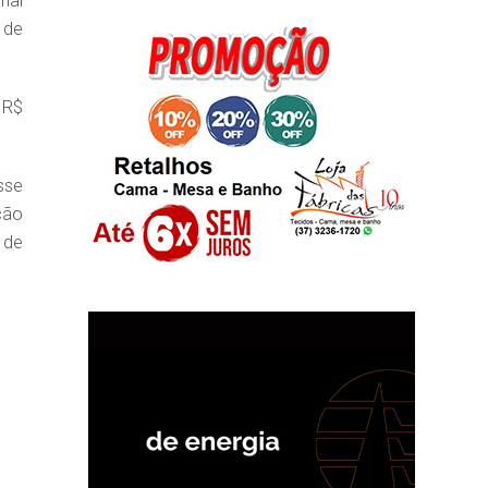
ial
 de
 R$
sse
ção
 de