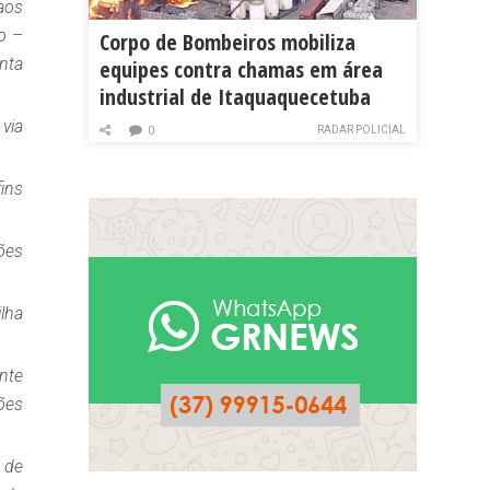
aos
o –
Corpo de Bombeiros mobiliza
nta
equipes contra chamas em área
industrial de Itaquaquecetuba
via
RADAR POLICIAL
0
ins
ões
lha
ante
ões
 de