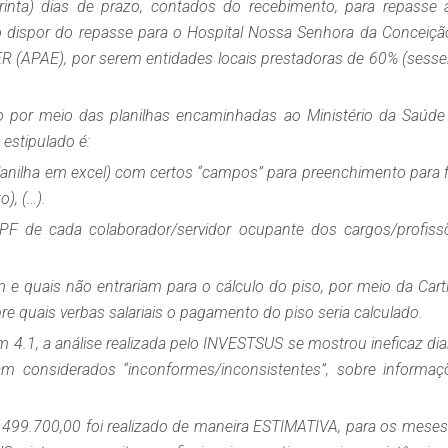
trinta) dias de prazo, contados do recebimento, para repasse 
io dispor do repasse para o Hospital Nossa Senhora da Conceiçã
ER (APAE), por serem entidades locais prestadoras de 60% (sesse
o por meio das planilhas encaminhadas ao Ministério da Saúde 
estipulado é:
anilha em excel) com certos “campos” para preenchimento para f
), (…).
CPF de cada colaborador/servidor ocupante dos cargos/profiss
 e quais não entrariam para o cálculo do piso, por meio da Carti
re quais verbas salariais o pagamento do piso seria calculado.
tem 4.1, a análise realizada pelo INVESTSUS se mostrou ineficaz di
m considerados “inconformes/inconsistentes”, sobre informaç
.499.700,00 foi realizado de maneira ESTIMATIVA, para os meses