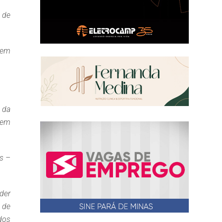
 de
 em
o da
 em
s –
der
 de
dos