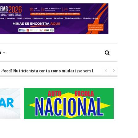
S
 Nutricionista conta como mudar isso sem brigas
-
GRNEWS TV: Descub