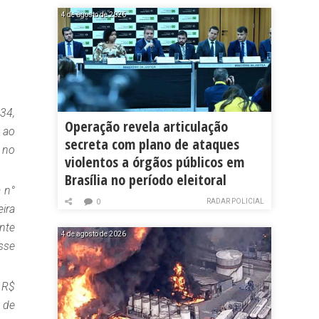
4 de agosto de 2026
34,
Operação revela articulação
 ao
secreta com plano de ataques
 no
violentos a órgãos públicos em
Brasília no período eleitoral
a n°
RADAR POLICIAL
0
ira
nte
4 de agosto de 2026
sse
 R$
 de