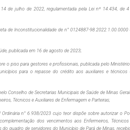
14 de julho de 2022, regulamentada pela Lei nº 14.434, de 4
ireta de Inconstitucionalidade de n° 0124887-98.2022.1.00.0000
aúde, publicada em 16 de agosto de 2023;
e o piso para gestores e profissionais, publicada pelo Ministéri
nicípios para o repasse do crédito aos auxiliares e técnicos
elo Conselho de Secretarias Municipais de Saúde de Minas Gerai
iros, Técnicos e Auxiliares de Enfermagem e Parteiras;
l Ordinária n° 6.938/2023 cujo teor dispõe sobre autorizar o Po
 complementação dos vencimentos aos Enfermeiros, Técnicos
 do quadro de servidores do Município de Pará de Minas, recebi