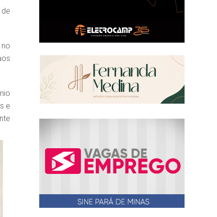
 de
 no
aos
nio
s e
nte