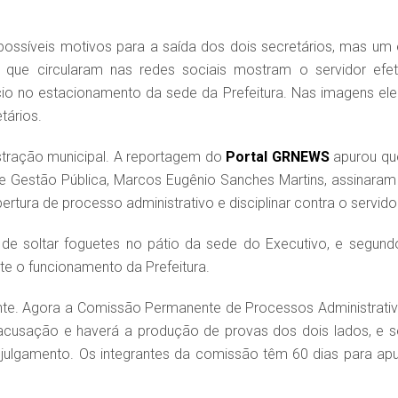
ssíveis motivos para a saída dos dois secretários, mas um
que circularam nas redes sociais mostram o servidor efet
ício no estacionamento da sede da Prefeitura. Nas imagens ele
tários.
istração municipal. A reportagem do
Portal GRNEWS
apurou qu
l de Gestão Pública, Marcos Eugênio Sanches Martins, assinaram
bertura de processo administrativo e disciplinar contra o servido
 de soltar foguetes no pátio da sede do Executivo, e segund
te o funcionamento da Prefeitura.
nte. Agora a Comissão Permanente de Processos Administrativ
, a acusação e haverá a produção de provas dos dois lados, e s
 julgamento. Os integrantes da comissão têm 60 dias para apu