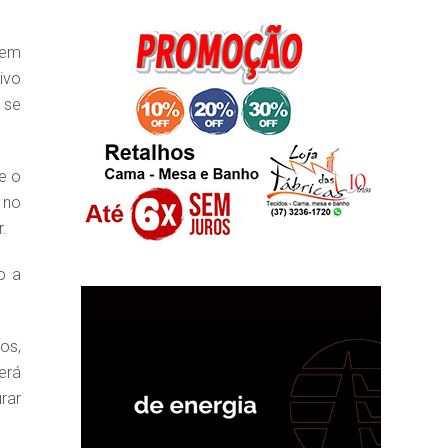
 em
ivo
 se
e o
 no
r.
o a
os,
erá
rar