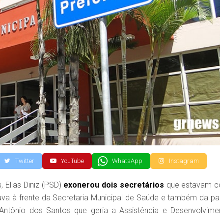
Twitter
YouTube
WhatsApp
Instagram
 Elias Diniz (PSD)
exonerou dois secretários
que estavam 
tava à frente da Secretaria Municipal de Saúde e também da pa
n Antônio dos Santos que geria a Assistência e Desenvolvime