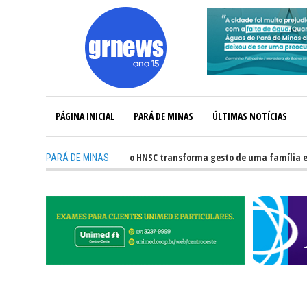
PÁGINA INICIAL
PARÁ DE MINAS
ÚLTIMAS NOTÍCIAS
-
Captação de órgãos no HNSC transforma gesto de uma família em espera
PARÁ DE MINAS