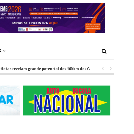
S
velam grande potencial dos 160 km dos Caminhos do Padre Libério. Rota u