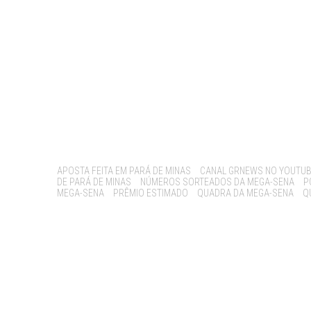
Tags:
APOSTA FEITA EM PARÁ DE MINAS
CANAL GRNEWS NO YOUTU
DE PARÁ DE MINAS
NÚMEROS SORTEADOS DA MEGA-SENA
P
MEGA-SENA
PRÊMIO ESTIMADO
QUADRA DA MEGA-SENA
Q