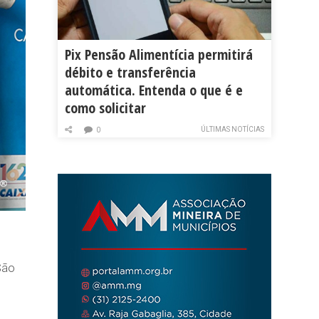
Pix Pensão Alimentícia permitirá
débito e transferência
automática. Entenda o que é e
como solicitar
ÚLTIMAS NOTÍCIAS
0
São