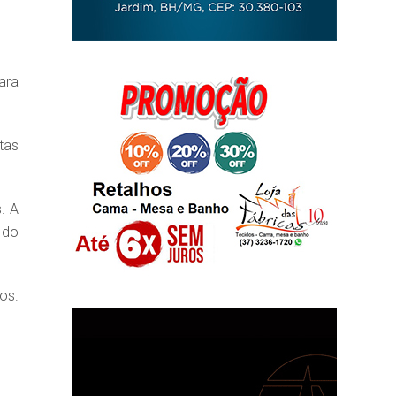
ara
tas
. A
 do
os.