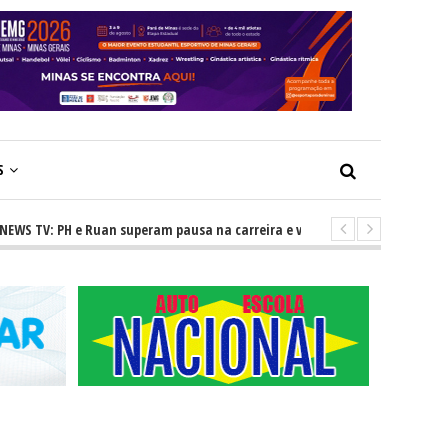
S
V: PH e Ruan superam pausa na carreira e vivem ascensão no cenário sert