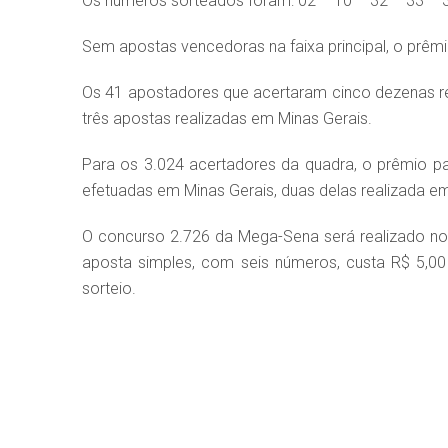
Os números sorteados foram: 02 – 10 – 32 – 33 – 3
Sem apostas vencedoras na faixa principal, o prê
Os 41 apostadores que acertaram cinco dezenas r
três apostas realizadas em Minas Gerais.
Para os 3.024 acertadores da quadra, o prêmio 
efetuadas em Minas Gerais, duas delas realizada e
O concurso 2.726 da Mega-Sena será realizado n
aposta simples, com seis números, custa R$ 5,00 e
sorteio.