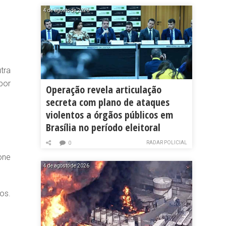
4 de agosto de 2026
tra
por
Operação revela articulação
secreta com plano de ataques
violentos a órgãos públicos em
Brasília no período eleitoral
RADAR POLICIAL
0
one
4 de agosto de 2026
os.