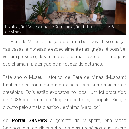
Divulgação/Assessoria de Comunicação da Prefeitura de Pará
de Minas
Em Pará de Minas a tradição continua bem viva. É só chegar
nas casas, empresas e especialmente nas igrejas, é possível
ver um presépio, dos menores aos maiores e com imagens
que chamam a atenção pela riqueza de detalhes.
Este ano o Museu Histórico de Pará de Minas (Muspam)
também dedicou uma parte da sede para a montagem de
presépios. Dois estão expostos no local. Um foi produzido
em 1985 por Raimundo Nogueira de Faria, o popular Sica, e
o outro pelo artista plástico Jerônimo Marcucci.
Ao
Portal GRNEWS
a gerente do Muspam, Ana Maria
Campos, deu detalhes sobre os dois presépios que fazem