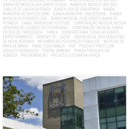
BANDA DE MÚSICA LIRA SANTA CECILIA
BANDA DE MÚSICA LIRA SÃO
CARLOS DE LAGOA DA PRATA
BANDA LIRA DE IGARATINGA
BANDA
MUNICIPAL DE MATEUS LEME
BANDA MUNICIPAL SARZEDENSE
BANDA
MUSICAL ESTUDANTIL CAIC
BANDA MUSICAL JOSÉ VIRIATO BAHIA DE
PITANGUI
CANAL GRNEWS NO YOUTUBE
CORPORAÇÃO MUSICAL NOSSA
SENHORA DE LOURDES DE VESPASIANO
CORPORAÇÃO MUSICAL SANTA
CECILIA DE ITAPECERICA
DANÇA
DIVERSÃO PARA TODAS AS IDADES
ENTRETENIMENTO
GRNEWS TV
LAZER
LIRA MUSICAL SÃO SEBASTIÃO
DE NOVA SERRANA
MOVIMENTAR OS ESPAÇOS PÚBLICOS
NOTÍCIAS DE
PARÁ DE MINAS
PARA TODA FAMÍLIA
PGR
PODCAST PAPO COM
GERALDO RODRIGUES
PORTAL GRNEWS
PRAÇA TORQUATO DE
ALMEIDA
PROGRAMAÇÃO
PROJETO CULTURA NA PRAÇA
6 de agosto de 2026