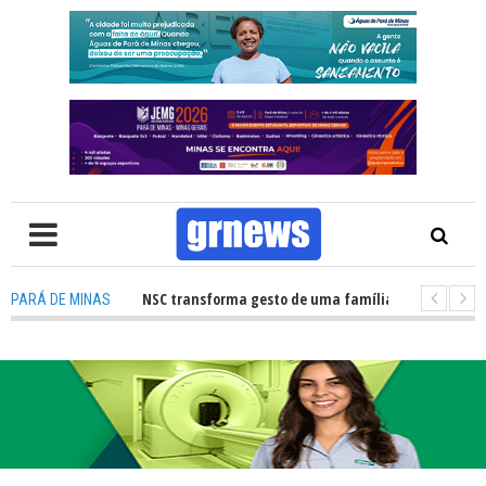
o de órgãos no HNSC transforma gesto de uma família em esperança para 
PARÁ DE MINAS
TV: Câmara Municipal retomará reuniões e temas polêmicos prometem no