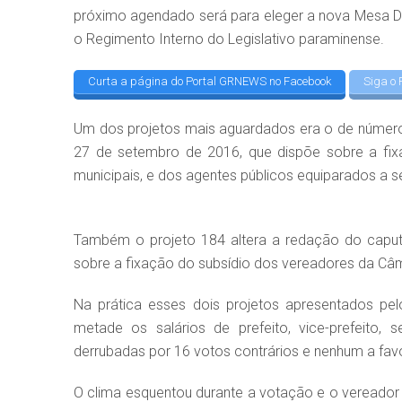
próximo agendado será para eleger a nova Mesa Di
o Regimento Interno do Legislativo paraminense.
Curta a página do Portal GRNEWS no Facebook
Siga o 
Um dos projetos mais aguardados era o de número 1
27 de setembro de 2016, que dispõe sobre a fixaç
municipais, e dos agentes públicos equiparados a se
Também o projeto 184 altera a redação do caput
sobre a fixação do subsídio dos vereadores da Câm
Na prática esses dois projetos apresentados pel
metade os salários de prefeito, vice-prefeito,
derrubadas por 16 votos contrários e nenhum a favo
O clima esquentou durante a votação e o vereador 