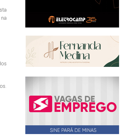
sta
 na
los
os.