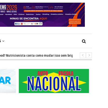
S
Nutricionista conta como mudar isso sem brigas
-
GRNEWS TV: Descubr