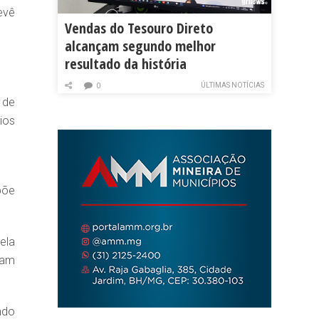
evê
Vendas do Tesouro Direto
alcançam segundo melhor
resultado da história
ÚLTIMAS NOTÍCIAS
0
 de
ios
põe
ela
ram
ndo