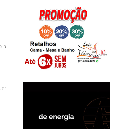
o a
zir