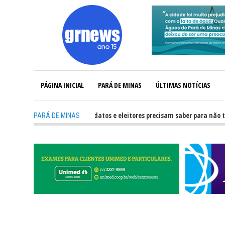
PÁGINA INICIAL
PARÁ DE MINAS
ÚLTIMAS NOTÍCIAS
-
GRNEWS TV: O que candidatos e eleitores precisam saber para não ter pro
PARÁ DE MINAS