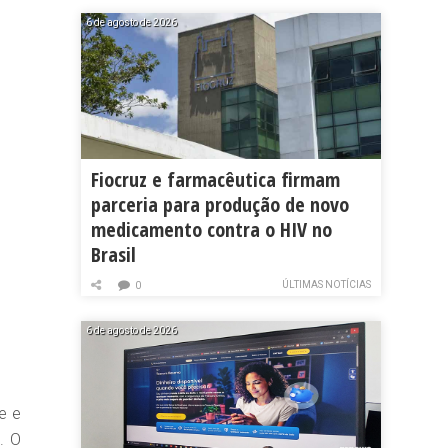
6 de agosto de 2026
Fiocruz e farmacêutica firmam
parceria para produção de novo
medicamento contra o HIV no
Brasil
ÚLTIMAS NOTÍCIAS
0
6 de agosto de 2026
e e
. O