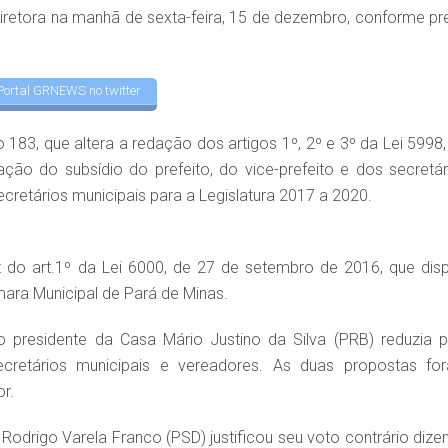
retora na manhã de sexta-feira, 15 de dezembro, conforme pr
Portal GRNEWS no twitter
83, que altera a redação dos artigos 1º, 2º e 3º da Lei 5998,
ão do subsídio do prefeito, do vice-prefeito e dos secretár
cretários municipais para a Legislatura 2017 a 2020.
 do art.1º da Lei 6000, de 27 de setembro de 2016, que dis
ara Municipal de Pará de Minas.
o presidente da Casa Mário Justino da Silva (PRB) reduzia p
 secretários municipais e vereadores. As duas propostas fo
r.
Rodrigo Varela Franco (PSD) justificou seu voto contrário dize