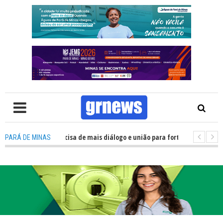
TV: Política precisa de mais diálogo e união para fortalecer Minas e Pará 
PARÁ DE MINAS
ação nos alojamentos do JEMG em Pará de Minas une nutrição, acolhiment