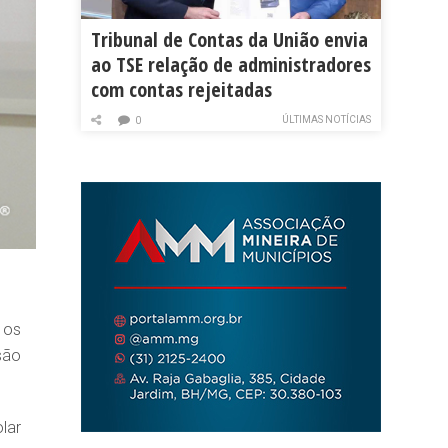
Tribunal de Contas da União envia
ao TSE relação de administradores
com contas rejeitadas
ÚLTIMAS NOTÍCIAS
0
 os
são
lar