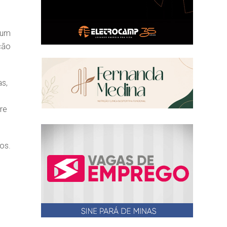
hum
ção
as,
re
os.