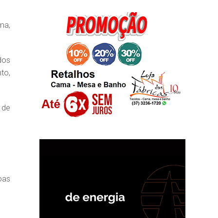
ma,
dos
to,
 de
oas