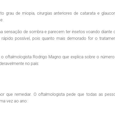
to grau de miopia, cirurgias anteriores de catarata e glauco
e.
ma sensação de sombra e parecem ter insetos voando diante 
s rápido possível, pois quanto mais demorado for o tratamen
 oftalmologista Rodrigo Magno que explica sobre o número
deravelmente no país:
or que remediar. O oftalmologista pede que todas as pess
uma vez ao ano: