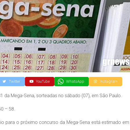
Twitter
YouTube
WhatsApp
Instagram
81 da Mega-Sena, sorteadas no sábado (07), em São Paulo.
0 – 58.
êmio para o próximo concurso da Mega-Sena está estimado em