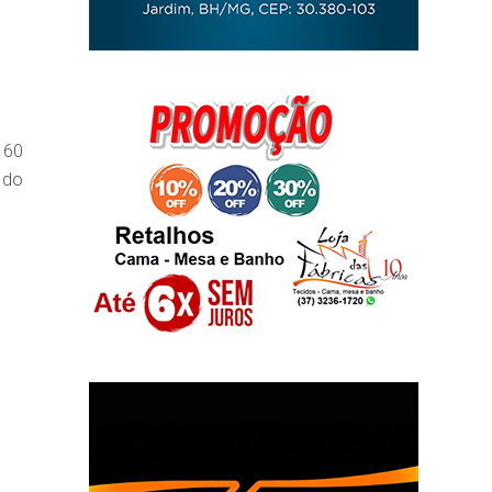
 60
 do