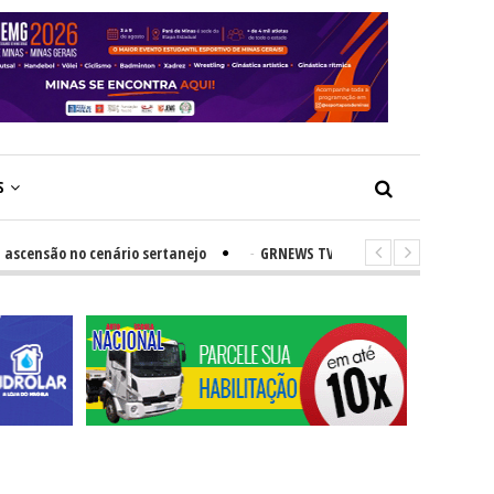
S
ão no cenário sertanejo
-
GRNEWS TV: Vereador defende valorização 