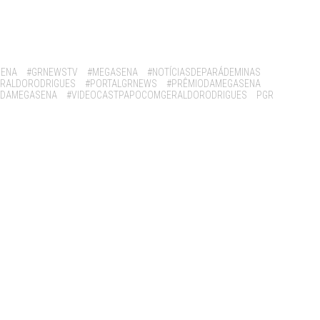
SENA
#GRNEWSTV
#MEGASENA
#NOTÍCIASDEPARÁDEMINAS
RALDORODRIGUES
#PORTALGRNEWS
#PRÊMIODAMEGASENA
ADAMEGASENA
#VIDEOCASTPAPOCOMGERALDORODRIGUES
PGR