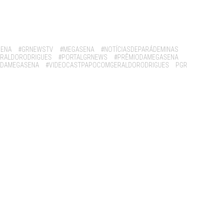
SENA
#GRNEWSTV
#MEGASENA
#NOTÍCIASDEPARÁDEMINAS
RALDORODRIGUES
#PORTALGRNEWS
#PRÊMIODAMEGASENA
ADAMEGASENA
#VIDEOCASTPAPOCOMGERALDORODRIGUES
PGR