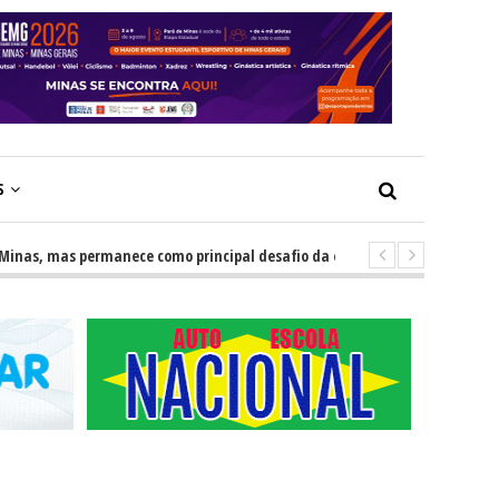
S
 mas permanece como principal desafio da educação
-
Escolas impu