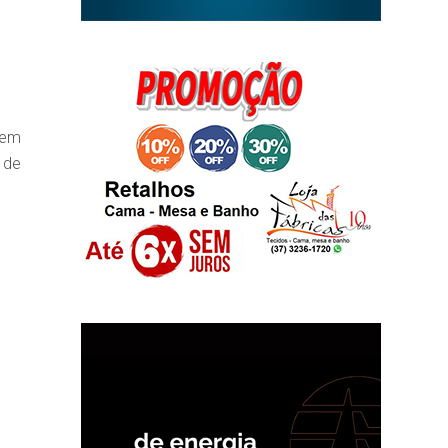
 em
 de