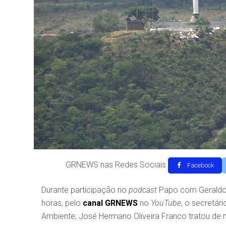
GRNEWS nas Redes Sociais
Facebook
Durante participação no
podcast
Papo com Geraldo R
horas, pelo
canal
GRNEWS
no
YouTube
, o secretár
Ambiente, José Hermano Oliveira Franco tratou de 