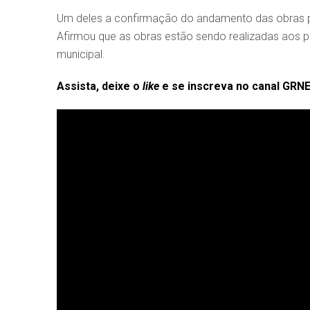
Um deles a confirmação do andamento das obras par
Afirmou que as obras estão sendo realizadas aos 
municipal.
Assista, deixe o
like
e se inscreva no canal GRN