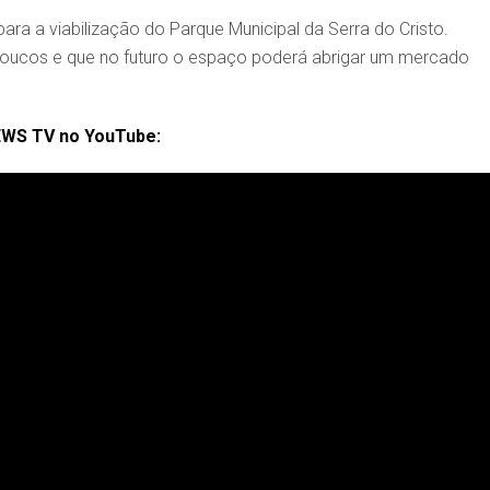
a a viabilização do Parque Municipal da Serra do Cristo.
poucos e que no futuro o espaço poderá abrigar um mercado
EWS TV no YouTube: