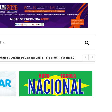
S
peram pausa na carreira e vivem ascensão no cenário sertanejo
-
GR