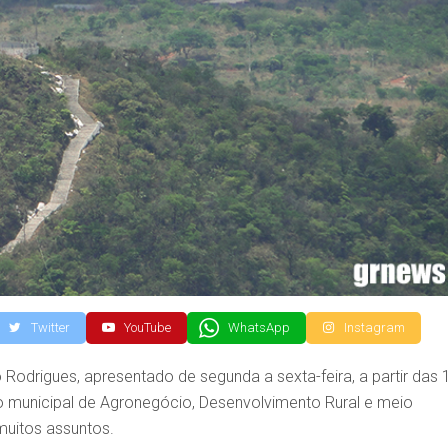
Twitter
YouTube
WhatsApp
Instagram
odrigues, apresentado de segunda a sexta-feira, a partir das 
io municipal de Agronegócio, Desenvolvimento Rural e meio
muitos assuntos.