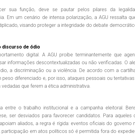
er sua função, deve se pautar pelos pilares da legalida
cia. Em um cenário de intensa polarização, a AGU ressalta qu
tiplicado, visando proteger a integridade do debate democrátic
o discurso de ódio
ortamento digital. A AGU proíbe terminantemente que agen
ssar informações descontextualizadas ou não verificadas. O ale
io, a discriminação ou a violência. De acordo com a cartilha
peso diferenciado e, por isso, ataques pessoais ou tentativas
 vedadas que ferem a ética administrativa.
entre o trabalho institucional e a campanha eleitoral. Ben
ese, ser desviados para favorecer candidatos. Para aqueles 
oiam aliados, a regra é rígida: eventos oficiais do governo 
articipação em atos políticos só é permitida fora do expedie