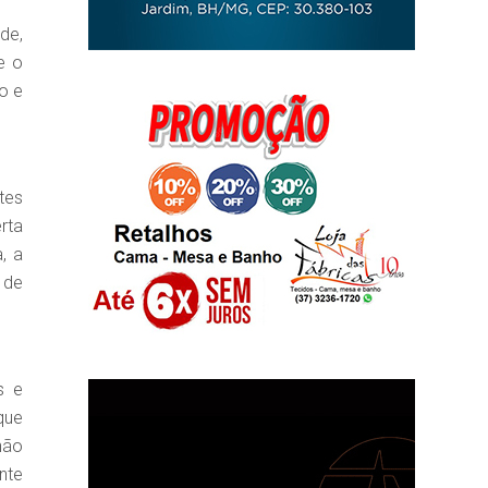
de,
e o
o e
tes
rta
, a
 de
s e
que
não
nte