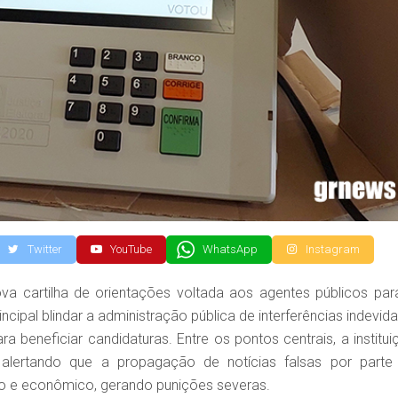
Twitter
YouTube
WhatsApp
Instagram
a cartilha de orientações voltada aos agentes públicos par
ipal blindar a administração pública de interferências indevida
ra beneficiar candidaturas. Entre os pontos centrais, a institui
alertando que a propagação de notícias falsas por parte
co e econômico, gerando punições severas.