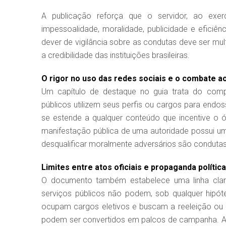
A publicação reforça que o servidor, ao exerc
impessoalidade, moralidade, publicidade e eficiên
dever de vigilância sobre as condutas deve ser mul
a credibilidade das instituições brasileiras.
O rigor no uso das redes sociais e o combate a
Um capítulo de destaque no guia trata do comp
públicos utilizem seus perfis ou cargos para endo
se estende a qualquer conteúdo que incentive o ód
manifestação pública de uma autoridade possui um 
desqualificar moralmente adversários são condutas
Limites entre atos oficiais e propaganda política
O documento também estabelece uma linha clara 
serviços públicos não podem, sob qualquer hipót
ocupam cargos eletivos e buscam a reeleição ou ap
podem ser convertidos em palcos de campanha. A p