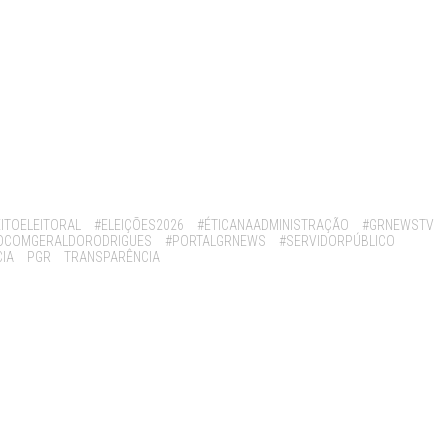
EITOELEITORAL
#ELEIÇÕES2026
#ÉTICANAADMINISTRAÇÃO
#GRNEWSTV
OCOMGERALDORODRIGUES
#PORTALGRNEWS
#SERVIDORPÚBLICO
IA
PGR
TRANSPARÊNCIA