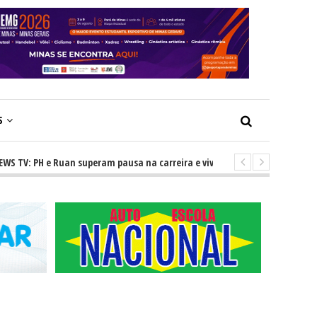
S
 PH e Ruan superam pausa na carreira e vivem ascensão no cenário sertan