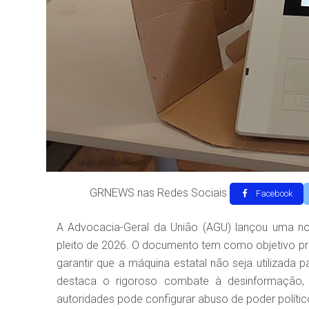
GRNEWS nas Redes Sociais
Facebook
A Advocacia-Geral da União (AGU) lançou uma nov
pleito de 2026. O documento tem como objetivo princ
garantir que a máquina estatal não seja utilizada pa
destaca o rigoroso combate à desinformação, 
autoridades pode configurar abuso de poder políti