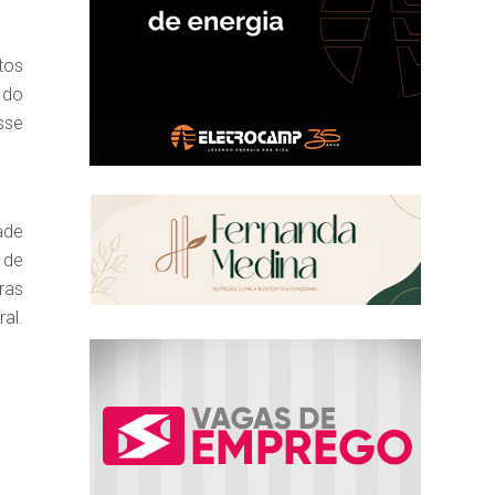
tos
 do
sse
ade
 de
ras
al.