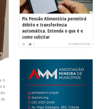
Pix Pensão Alimentícia permitirá
débito e transferência
automática. Entenda o que é e
como solicitar
ÚLTIMAS NOTÍCIAS
0
a o
s e
ção
 de