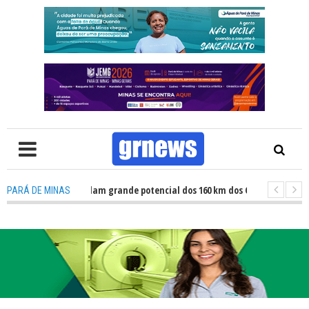
V: Atletas revelam grande potencial dos 160 km dos Caminhos do Padre Li
PARÁ DE MINAS
V: Fiscalização revela avanços e desafios na inclusão nas escolas de Pará