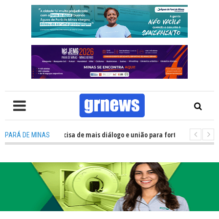
TV: Política precisa de mais diálogo e união para fortalecer Minas e Pará 
PARÁ DE MINAS
ação nos alojamentos do JEMG em Pará de Minas une nutrição, acolhiment