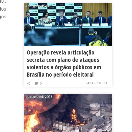
CNC
4 de agosto de 2026
dos
gos
Operação revela articulação
secreta com plano de ataques
violentos a órgãos públicos em
Brasília no período eleitoral
RADAR POLICIAL
0
4 de agosto de 2026