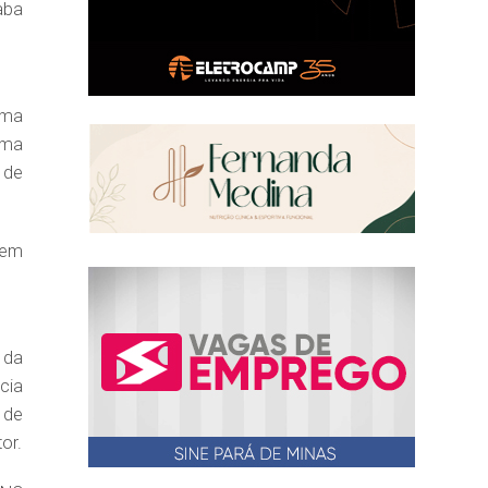
aba
ema
ema
 de
uem
 da
cia
 de
or.