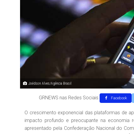
Joédson Alves/Agência Brasil
GRNEWS nas Redes Sociais
Facebook
O crescimento exponencial das plataformas de ap
impacto profundo e preocupante na economia r
apresentado pela Confederação Nacional do Comé