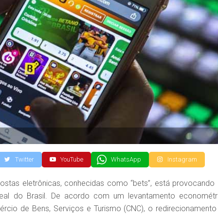
Twitter
YouTube
WhatsApp
Instagram
ostas eletrônicas, conhecidas como “bets”, está provocando
eal do Brasil. De acordo com um levantamento econométr
rcio de Bens, Serviços e Turismo (CNC), o redirecionamento