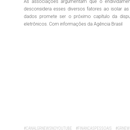
As associações argumentam que o endividamento
desconsidera esses diversos fatores ao isolar as
dados promete ser o próximo capítulo da disput
eletrônicos. Com informações da Agência Brasil
Tags:
#CANALGRNEWSNOYOUTUBE
#FINANÇASPESSOAIS
#GRNEW