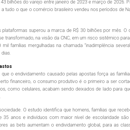
43 bilhões do varejo entre janeiro de 2023 e março de 2026. P
 tudo o que o comércio brasileiro vendeu nos períodos de Na
as plataformas superou a marca de R$ 30 bilhões por mês. O 
e transformado, na visão da CNC, em um risco sistêmico para
 mil famílias mergulhadas na chamada “inadimplência severa
dias.
gastos
 que o endividamento causado pelas apostas força as família
rto financeiro, o consumo produtivo é o primeiro a ser corta
nicos, como celulares, acabam sendo deixados de lado para qu
.
sociedade. O estudo identifica que homens, famílias que rece
e 35 anos e indivíduos com maior nível de escolaridade são
bres as bets aumentam o endividamento global, para as clas