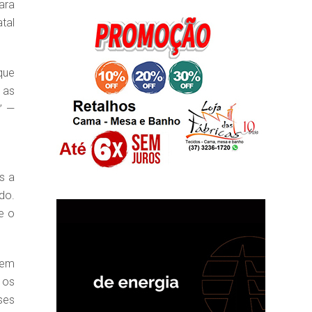
ara
tal
que
 as
” —
s a
do.
e o
bem
 os
ses