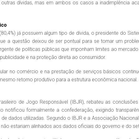
e outras dívidas, mas em ambos os casos a inadimplência ac
ico
(80,4%) já possuem algum tipo de dívida, o presidente do Sist
ue a questão deixou de ser pontual para se tornar um probl
gente de políticas públicas que imponham limites ao mercado
ublicidade e na proteção direta ao consumidor.
rcular no comércio e na prestação de serviços básicos contin
mesmo retorno produtivo para a estrutura econômica nacional.
Brasileiro de Jogo Responsável (IBJR), rebateu as conclusões
uto notificou formalmente a confederação, exigindo transparên
 de dados utilizadas. Segundo o IBJR e a Associação Nacional
não estariam alinhados aos dados oficiais do governo e do set