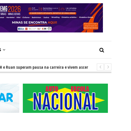
S
n superam pausa na carreira e vivem ascensão no cenário sertanejo