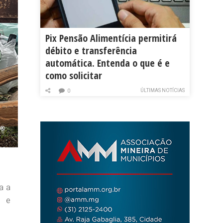
Pix Pensão Alimentícia permitirá
débito e transferência
automática. Entenda o que é e
como solicitar
ÚLTIMAS NOTÍCIAS
0
a a
1 e