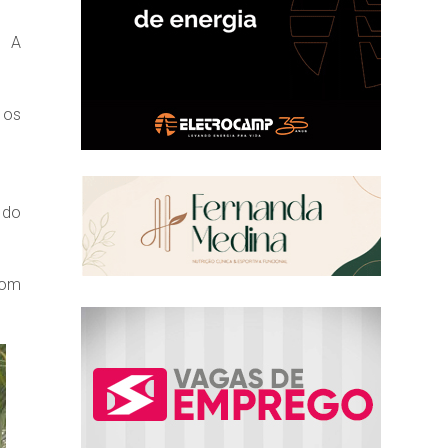
. A
 os
 do
com