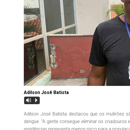
Adilson José Batista
Vm
P
Adilson José Batista destacou que os mutirões 
dengue. “A gente consegue eliminar os criadouros
residências representa menos risco para a populaçã