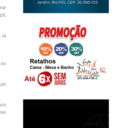
rar
ti,
 Já
 do
zir
mos
sse