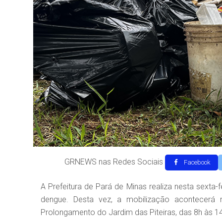
GRNEWS nas Redes Sociais
Facebook
A Prefeitura de Pará de Minas realiza nesta sexta
dengue. Desta vez, a mobilização acontecerá no
Prolongamento do Jardim das Piteiras, das 8h às 1