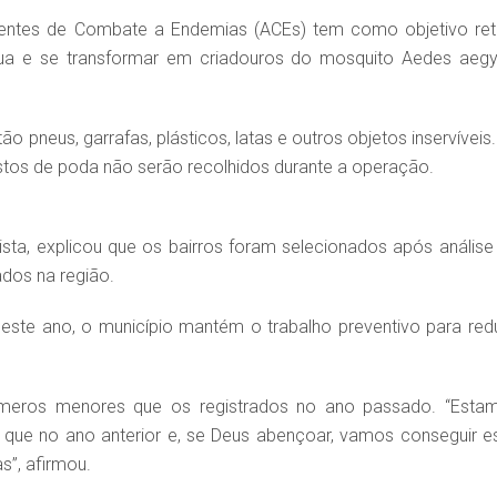
Agentes de Combate a Endemias (ACEs) tem como objetivo reti
ua e se transformar em criadouros do mosquito Aedes aegyp
 pneus, garrafas, plásticos, latas e outros objetos inservíveis.
restos de poda não serão recolhidos durante a operação.
tista, explicou que os bairros foram selecionados após análise
ados na região.
este ano, o município mantém o trabalho preventivo para redu
úmeros menores que os registrados no ano passado. “Esta
que no ano anterior e, se Deus abençoar, vamos conseguir e
s”, afirmou.