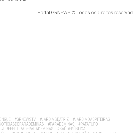
Portal GRNEWS © Todos os direitos reservad
ENGUE
#GRNEWSTV
#JARDIMBEATRIZ
#JARDIMDASPITEIRAS
NOTÍCIASDEPARÁDEMINAS
#PARÁDEMINAS
#PATAFUFO
#PREFEITURADEPARÁDEMINAS
#SAÚDEPÚBLICA