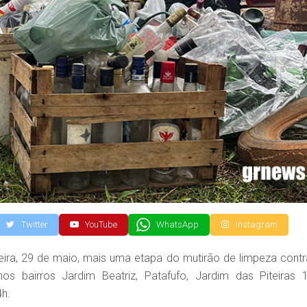
Twitter
YouTube
WhatsApp
Instagram
-feira, 29 de maio, mais uma etapa do mutirão de limpeza contr
s bairros Jardim Beatriz, Patafufo, Jardim das Piteiras 
4h.