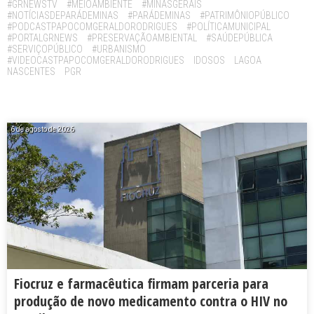
#GRNEWSTV
#MEIOAMBIENTE
#MINASGERAIS
#NOTÍCIASDEPARÁDEMINAS
#PARÁDEMINAS
#PATRIMÔNIOPÚBLICO
#PODCASTPAPOCOMGERALDORODRIGUES
#POLÍTICAMUNICIPAL
#PORTALGRNEWS
#PRESERVAÇÃOAMBIENTAL
#SAÚDEPÚBLICA
#SERVIÇOPÚBLICO
#URBANISMO
#VIDEOCASTPAPOCOMGERALDORODRIGUES
IDOSOS
LAGOA
NASCENTES
PGR
6 de agosto de 2026
Fiocruz e farmacêutica firmam parceria para
produção de novo medicamento contra o HIV no