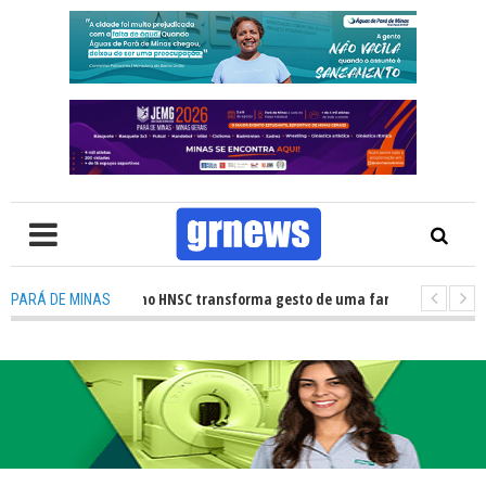
ação de órgãos no HNSC transforma gesto de uma família em esperança pa
PARÁ DE MINAS
WS TV: Câmara Municipal retomará reuniões e temas polêmicos prometem