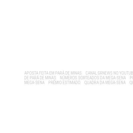
Tags:
APOSTA FEITA EM PARÁ DE MINAS
CANAL GRNEWS NO YOUTU
DE PARÁ DE MINAS
NÚMEROS SORTEADOS DA MEGA-SENA
P
MEGA-SENA
PRÊMIO ESTIMADO
QUADRA DA MEGA-SENA
Q