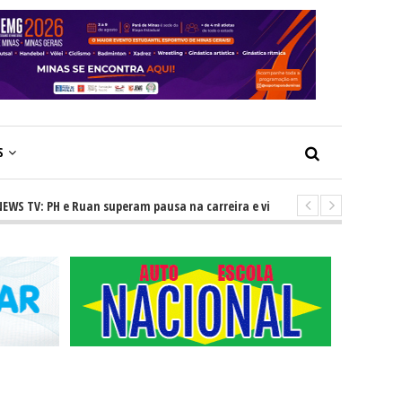
S
 PH e Ruan superam pausa na carreira e vivem ascensão no cenário serta