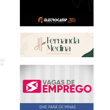
IAS
DA