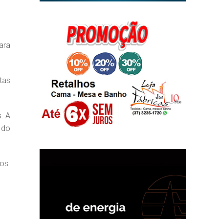
ara
tas
. A
 do
os.