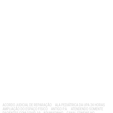
Tags:
ACORDO JUDICIAL DE REPARAÇÃO
ALA PEDIÁTRICA DA UPA 24 HORAS
AMPLIAÇÃO DO ESPAÇO FÍSICO
ANTIGO P.A.
ATENDENDO SOMENTE
PACIENTES COM COVID-19
BRUMADINHO
CANAL GRNEWS NO