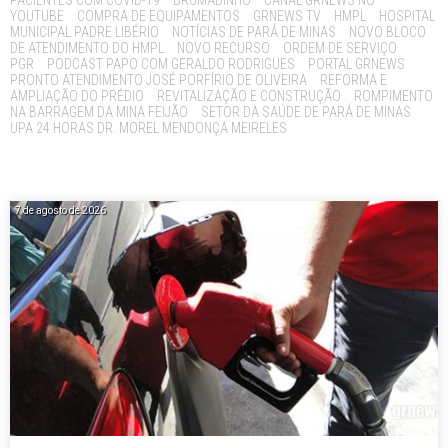
YOUTUBE
COMPRA DE EQUIPAMENTOS
GRNEWS TV
HMPL
HOSPITAL
MUNICIPAL PADRE LIBÉRIO
NOTÍCIAS DE PARÁ DE MINAS
NOVO BLOCO
DE ATENDIMENTO DO HMPL
NOVO RECURSO
ORDEM DE SERVIÇO
PGR
PODCAST PAPO COM GERALDO RODRIGUES
PORTAL GRNEWS
PRONTO ATENDIMENTO JOSÉ PORFÍRIO DE OLIVEIRA
REFORMA E
AMPLIAÇÃO DO PRÉDIO
REVITALIZAÇÃO E CONSTRUÇÃO
ROMPIMENTO
NA BARRAGEM DA MINA FEIJÃO
SETOR DA SAÚDE DE PARÁ DE MINAS
UPA 24 HORAS DR. MOREL MENDONÇA MEIRELES
7 de agosto de 2026