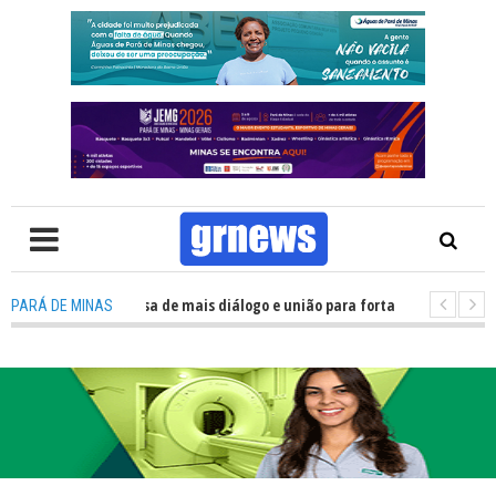
 Política precisa de mais diálogo e união para fortalecer Minas e Pará de 
PARÁ DE MINAS
ão nos alojamentos do JEMG em Pará de Minas une nutrição, acolhimento e