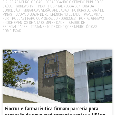
CIRURGIAS NEUROLÓGICAS
DESAFOGANDO O SERVIÇO PÚBLICO DE
SAÚDE
GRNEWS TV
HNSC
HOSPITAL NOSSA SENHORA DA
CONCEIÇÃO
MUDANÇAS SERÃO APLICADAS
NOTÍCIAS DE PARÁ DE
MINAS
OCUPA O LUGAR DE REFERÊNCIA NO ESTADO
PAPEL VITAL
PGR
PODCAST PAPO COM GERALDO RODRIGUES
PORTAL GRNEWS
PROCEDIMENTOS DE ALTA COMPLEXIDADE
QUADRO DE
ESPECIALIDADES
TRATAMENTO DE CONDIÇÕES NEUROLÓGICAS
COMPLEXAS
6 de agosto de 2026
Fiocruz e farmacêutica firmam parceria para
produção de novo medicamento contra o HIV no