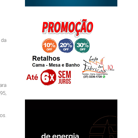
 da
ara
95,
os.