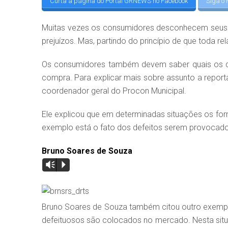
Curta a página do Portal GRNEWS no Facebook
Siga o 
Muitas vezes os consumidores desconhecem seus d
prejuízos. Mas, partindo do princípio de que toda re
Os consumidores também devem saber quais os di
compra. Para explicar mais sobre assunto a repo
coordenador geral do Procon Municipal.
Ele explicou que em determinadas situações os fo
exemplo está o fato dos defeitos serem provocad
Bruno Soares de Souza
Vm
P
Bruno Soares de Souza também citou outro exempl
defeituosos são colocados no mercado. Nesta situ