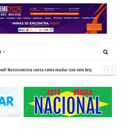
S
 Nutricionista conta como mudar isso sem brigas
-
GRNEWS TV: Descub