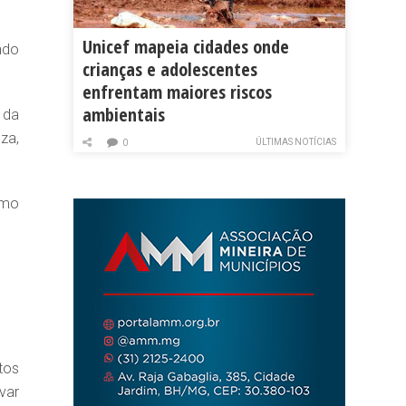
Unicef mapeia cidades onde
ndo
crianças e adolescentes
enfrentam maiores riscos
ambientais
 da
za,
ÚLTIMAS NOTÍCIAS
0
omo
tos
var