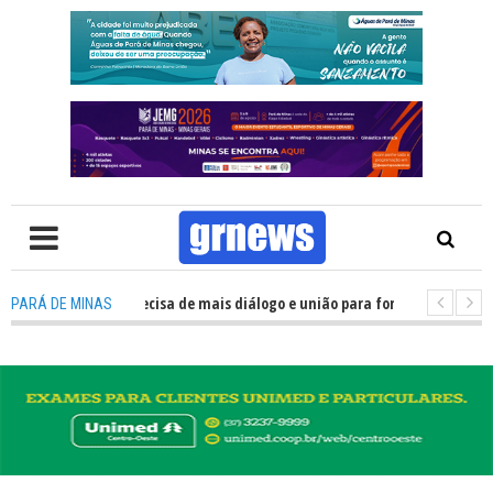
 TV: Política precisa de mais diálogo e união para fortalecer Minas e Pará
PARÁ DE MINAS
tação nos alojamentos do JEMG em Pará de Minas une nutrição, acolhimen