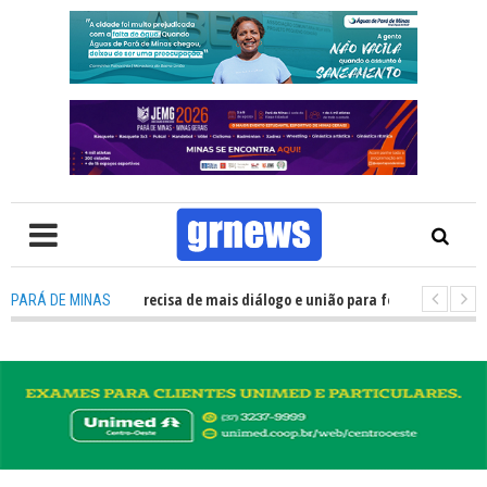
WS TV: Política precisa de mais diálogo e união para fortalecer Minas e Pa
PARÁ DE MINAS
entação nos alojamentos do JEMG em Pará de Minas une nutrição, acolhim