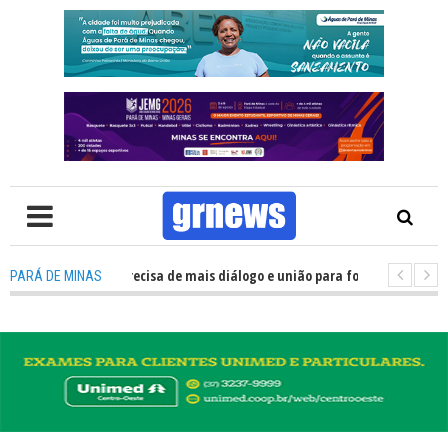
S TV: Política precisa de mais diálogo e união para fortalecer Minas e Par
PARÁ DE MINAS
ntação nos alojamentos do JEMG em Pará de Minas une nutrição, acolhime