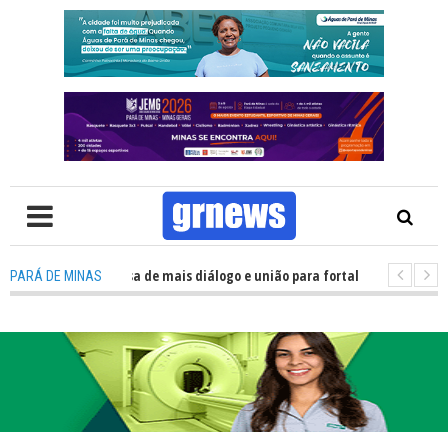
 Política precisa de mais diálogo e união para fortalecer Minas e Pará de 
PARÁ DE MINAS
ão nos alojamentos do JEMG em Pará de Minas une nutrição, acolhimento 