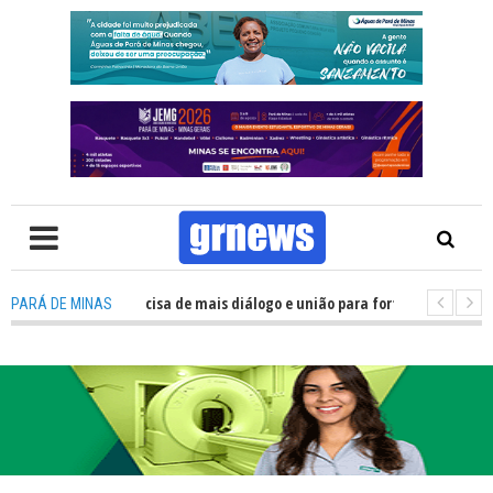
TV: Política precisa de mais diálogo e união para fortalecer Minas e Pará 
PARÁ DE MINAS
tação nos alojamentos do JEMG em Pará de Minas une nutrição, acolhiment