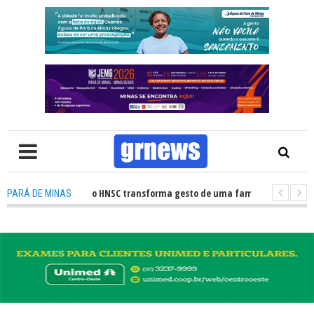
ação de órgãos no HNSC transforma gesto de uma família em esperança pa
PARÁ DE MINAS
WS TV: Câmara Municipal retomará reuniões e temas polêmicos promete