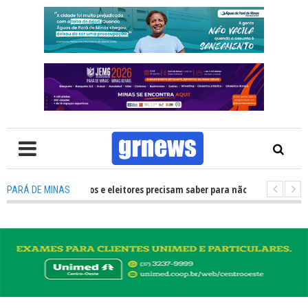
O que candidatos e eleitores precisam saber para não ter problemas nas E
PARÁ DE MINAS
ransforma Pará de Minas na capital mineira do esporte estudantil
-