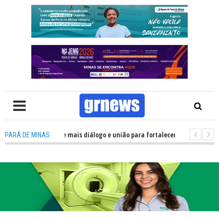
recisa de mais diálogo e união para fortalecer Minas e Pará de Minas; e ce
PARÁ DE MINAS
amentos do JEMG em Pará de Minas une nutrição, acolhimento e energia pa