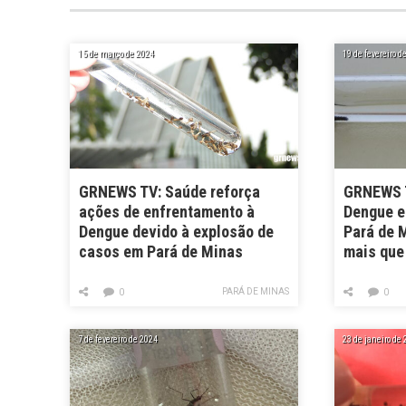
15 de março de 2024
19 de fevereiro d
GRNEWS TV: Saúde reforça
GRNEWS T
ações de enfrentamento à
Dengue e
Dengue devido à explosão de
Pará de 
casos em Pará de Minas
mais que
PARÁ DE MINAS
0
0
7 de fevereiro de 2024
23 de janeiro de