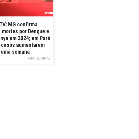
V: MG confirma
s mortes por Dengue e
nya em 2024; em Pará
 casos aumentaram
m uma semana
PARÁ DE MINAS