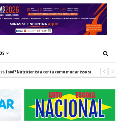
ÇOS
od? Nutricionista conta como mudar isso sem brigas
-
GRNEWS TV: Des