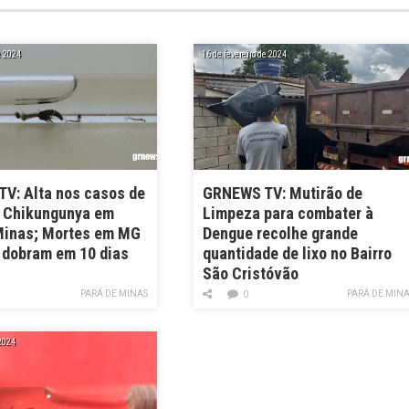
e 2024
16 de fevereiro de 2024
V: Alta nos casos de
GRNEWS TV: Mutirão de
 Chikungunya em
Limpeza para combater à
Minas; Mortes em MG
Dengue recolhe grande
 dobram em 10 dias
quantidade de lixo no Bairro
São Cristóvão
PARÁ DE MINAS
PARÁ DE MIN
0
 2024