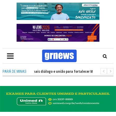
tica precisa de mais diálogo e união para fortalecer Minas e Pará de Minas
PARÁ DE MINAS
s alojamentos do JEMG em Pará de Minas une nutrição, acolhimento e ener