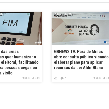
2024
18 de abril de 2024
 das urnas
GRNEWS TV: Pará de Minas
cas quer humanizar o
abre consulta pública visando
eleitoral, facilitando
elaborar plano para aplicar
ara pessoas cegas ou
recursos da Lei Aldir Blanc
a visão
PARÁ DE MINAS
PARÁ DE MIN
0