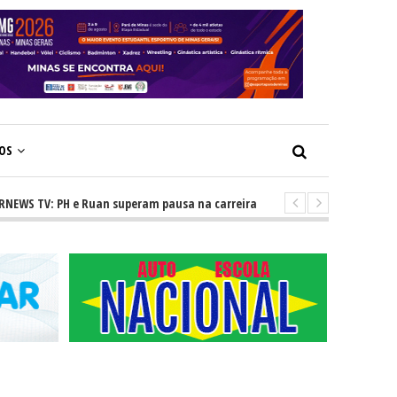
ÇOS
TV: PH e Ruan superam pausa na carreira e vivem ascensão no cenário se