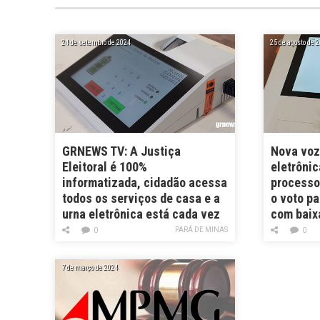
24 de setembro de 2024
25 de agosto de 
GRNEWS TV: A Justiça
Nova voz
Eleitoral é 100%
eletrôni
informatizada, cidadão acessa
processo 
todos os serviços de casa e a
o voto p
urna eletrônica está cada vez
com baix
mais moderna
PARÁ DE MINAS
0
0
7 de março de 2024